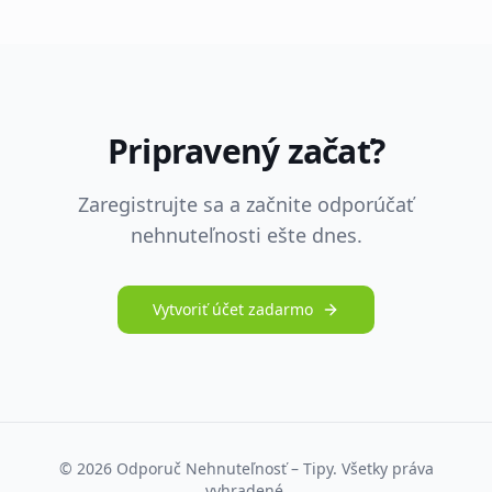
Pripravený začať?
Zaregistrujte sa a začnite odporúčať
nehnuteľnosti ešte dnes.
Vytvoriť účet zadarmo
© 2026 Odporuč Nehnuteľnosť – Tipy. Všetky práva
vyhradené.