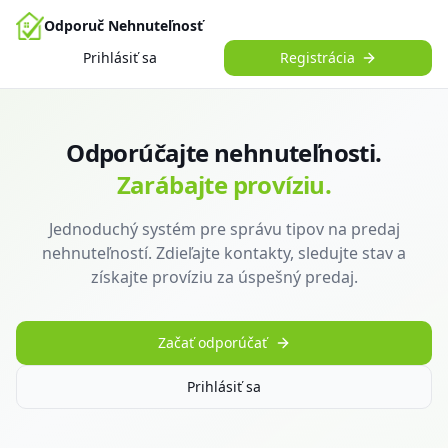
Odporuč Nehnuteľnosť
Prihlásiť sa
Registrácia
Odporúčajte nehnuteľnosti.
Zarábajte províziu.
Jednoduchý systém pre správu tipov na predaj
nehnuteľností. Zdieľajte kontakty, sledujte stav a
získajte províziu za úspešný predaj.
Začať odporúčať
Prihlásiť sa